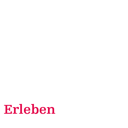
Community
genossenschaft Binn
ng Space Ernen
 Angebote
 Erleben