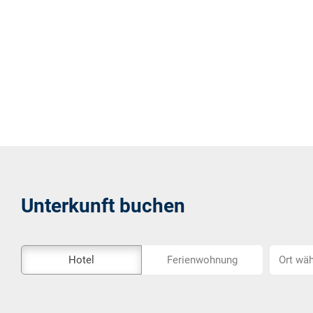
Unterkunft buchen
Das
Ort
Hotel
Ferienwohnung
Ort wäh
Externe-
wählen...
Buchungstool
ist