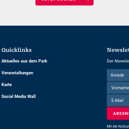
Quicklinks
Newsle
Aktuelles aus dem Park
Der Newslet
Formular
Anrede
Veranstaltungen
Anrede
um
Karte
sich
für
Social Media Wall
E-
den
Mail
Newsletter
einzuschre
Mit der Nutzu