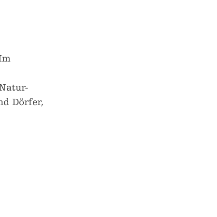
 Im
Natur-
nd Dörfer,