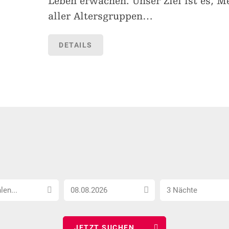
Leben erwachen. Unser Ziel ist es, 
aller Altersgruppen
…
DETAILS
Anreise
Anzahl
len...
3 Nächte
Datum
Nächte
wählen
wählen