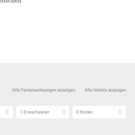
Menschen
Alle Ferienwohnungen anzeigen
Alle Hotels anzeigen
Anzahl
Anzahl
1 Erwachsener
0 Kinder
Erwachsene
Kinder
wählen
wählen