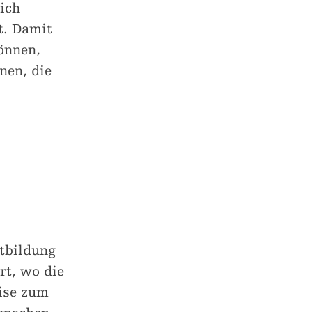
ich
t. Damit
önnen,
nen, die
tbildung
rt, wo die
ise zum