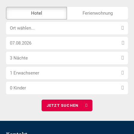
Das
Hotel
Ferienwohnung
Externe-
Ort
Buchungstool
Ort wählen...
wählen...
ist
Anreise
nicht
Datum
Barrierefrei
Anzahl
wählen
3 Nächte
Nächte
Anzahl
wählen
1 Erwachsener
Erwachsene
Anzahl
wählen
0 Kinder
Kinder
wählen