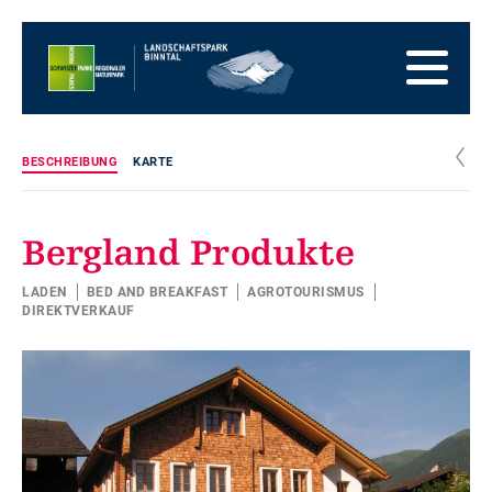
Zur
Startseite
Zur
Hauptnavigation
Zum
Inhalt
Zum
Fussbereich
Zur
Sitemap
Zur
c
BESCHREIBUNG
KARTE
Suche
Bergland Produkte
LADEN
BED AND BREAKFAST
AGROTOURISMUS
DIREKTVERKAUF