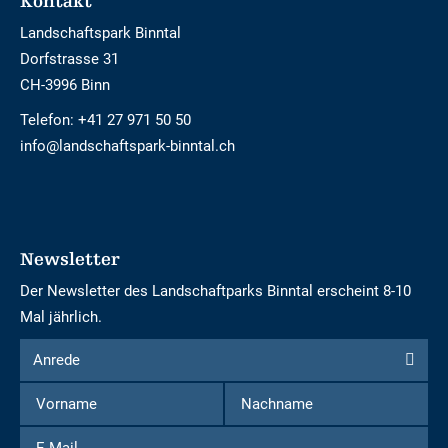
Footer
Kontakt
Landschaftspark Binntal
Dorfstrasse 31
CH-3996 Binn
Telefon:
+41 27 971 50 50
info@landschaftspark-binntal.ch
Newsletter
Der Newsletter des Landschaftparks Binntal erscheint 8-10
Mal jährlich.
Formular
Anrede
Anrede
um
Vorname
Nachname
sich
für
E-