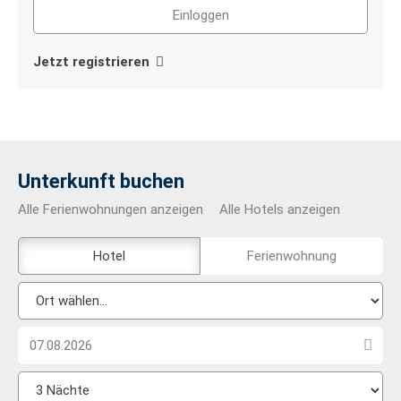
Jetzt registrieren
Unterkunft buchen
Alle Ferienwohnungen anzeigen
Alle Hotels anzeigen
Das
Hotel
Ferienwohnung
Externe-
Ort
Buchungstool
wählen...
ist
Anreise
nicht
Datum
Barrierefrei
Anzahl
wählen