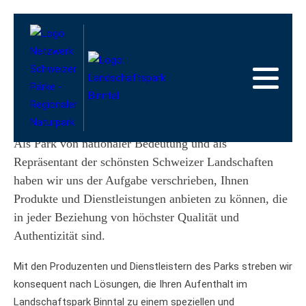
Zur
Startseite
Zur
Hauptnavigation
Zum
Inhalt
Zum
Fussbereich
Zur
Sitemap
Zur
Online Shop
Suche
Als Park von nationaler Bedeutung und als
Repräsentant der schönsten Schweizer Landschaften
haben wir uns der Aufgabe verschrieben, Ihnen
Produkte und Dienstleistungen anbieten zu können, die
in jeder Beziehung von höchster Qualität und
Authentizität sind.
Mit den Produzenten und Dienstleistern des Parks streben wir
konsequent nach Lösungen, die Ihren Aufenthalt im
Landschaftspark Binntal zu einem speziellen und