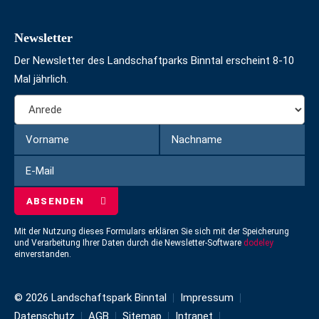
Newsletter
Der Newsletter des Landschaftparks Binntal erscheint 8-10
Mal jährlich.
Formular
Anrede
um
Vorname
Nachname
sich
für
E-
den
Mail
Newsletter
einzuschreiben
Mit der Nutzung dieses Formulars erklären Sie sich mit der Speicherung
und Verarbeitung Ihrer Daten durch die Newsletter-Software
dodeley
einverstanden.
© 2026 Landschaftspark Binntal
Impressum
Datenschutz
AGB
Sitemap
Intranet