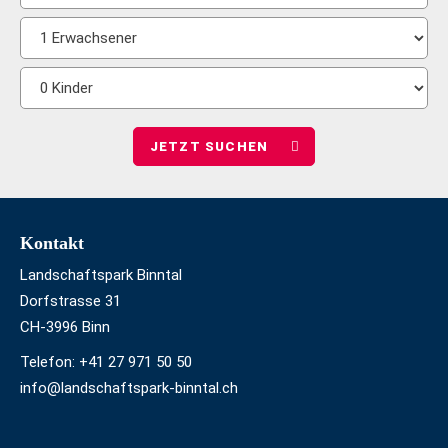
Nächte
Anzahl
wählen
Erwachsene
Anzahl
wählen
Kinder
wählen
Footer
Kontakt
Landschaftspark Binntal
Dorfstrasse 31
CH-3996 Binn
Telefon:
+41 27 971 50 50
info@landschaftspark-binntal.ch