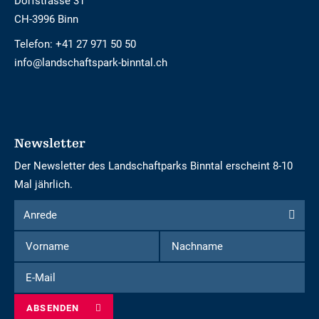
Dorfstrasse 31
CH-3996 Binn
Telefon:
+41 27 971 50 50
info@landschaftspark-binntal.ch
Newsletter
Der Newsletter des Landschaftparks Binntal erscheint 8-10
Mal jährlich.
Formular
Anrede
Anrede
um
Vorname
Nachname
sich
für
E-
den
Mail
Newsletter